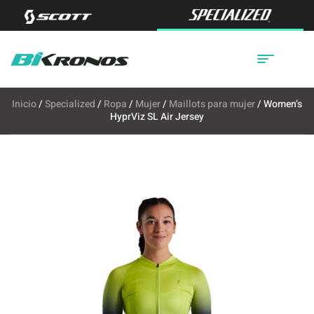
Inicio
/
Specialized
/
Ropa
/
Mujer
/
Maillots para mujer
/ Women’s
HyprViz SL Air Jersey