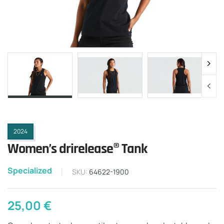
2024
Women’s drirelease® Tank
Specialized
SKU:
64622-1900
25,00
€