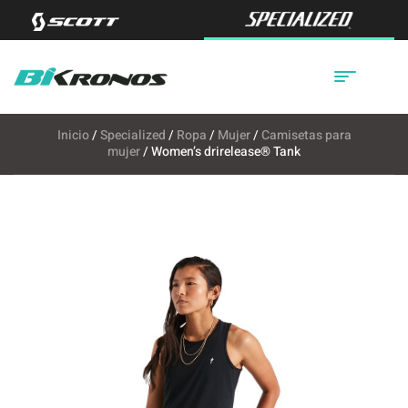
Inicio
/
Specialized
/
Ropa
/
Mujer
/
Camisetas para
mujer
/ Women’s drirelease® Tank