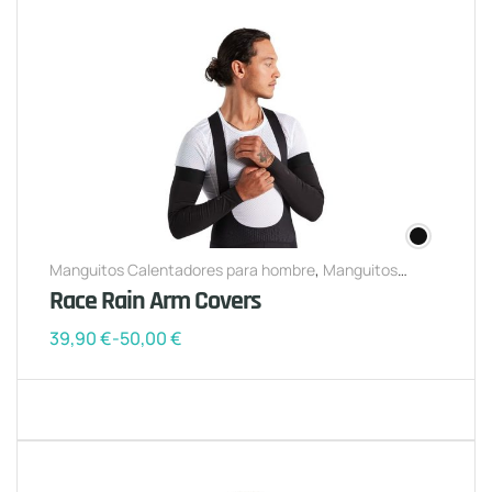
Manguitos Calentadores para hombre
,
Manguitos
Calentadores para mujer
Race Rain Arm Covers
39,90
€
-
50,00
€