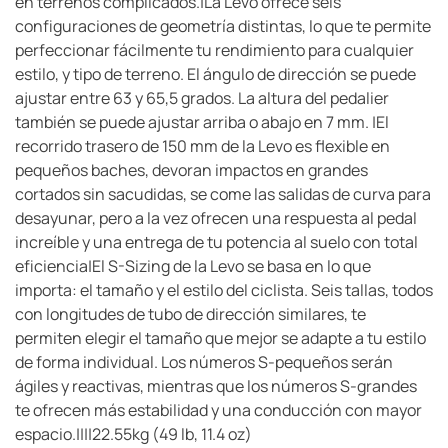
en terrenos complicados.|La Levo ofrece seis
configuraciones de geometría distintas, lo que te permite
perfeccionar fácilmente tu rendimiento para cualquier
estilo, y tipo de terreno. El ángulo de dirección se puede
ajustar entre 63 y 65,5 grados. La altura del pedalier
también se puede ajustar arriba o abajo en 7 mm. |El
recorrido trasero de 150 mm de la Levo es flexible en
pequeños baches, devoran impactos en grandes
cortados sin sacudidas, se come las salidas de curva para
desayunar, pero a la vez ofrecen una respuesta al pedal
increíble y una entrega de tu potencia al suelo con total
eficiencia|El S-Sizing de la Levo se basa en lo que
importa: el tamaño y el estilo del ciclista. Seis tallas, todos
con longitudes de tubo de dirección similares, te
permiten elegir el tamaño que mejor se adapte a tu estilo
de forma individual. Los números S-pequeños serán
ágiles y reactivas, mientras que los números S-grandes
te ofrecen más estabilidad y una conducción con mayor
espacio.||||22.55kg (49 lb, 11.4 oz)