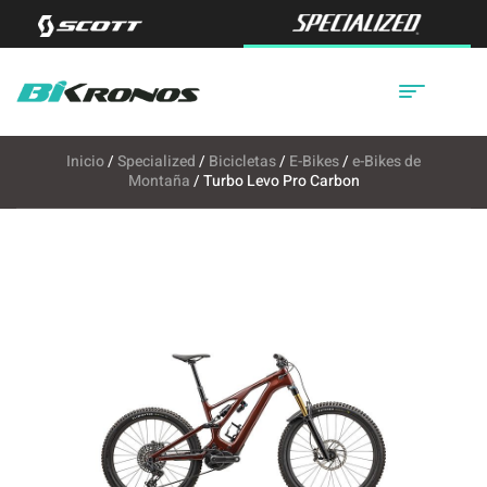
Inicio
/
Specialized
/
Bicicletas
/
E-Bikes
/
e-Bikes de
Montaña
/ Turbo Levo Pro Carbon