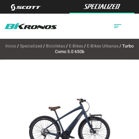
Inicio
/
Specialized
/
Bicicletas
/
E-Bikes
/
E-Bikes Urbanas
/ Turbo
Como 5.0 650b