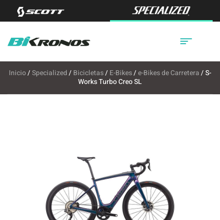
Inicio
/
Specialized
/
Bicicletas
/
E-Bikes
/
e-Bikes de Carretera
/ S-
Works Turbo Creo SL