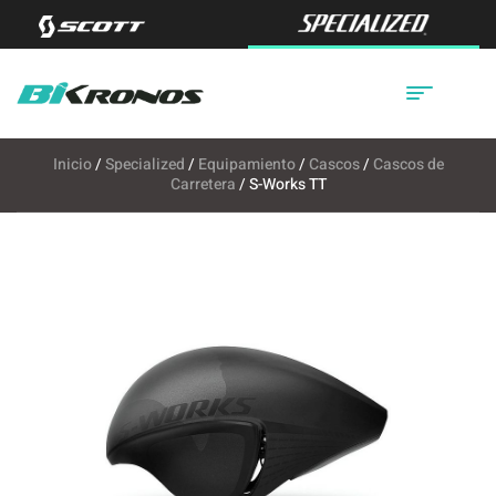
Inicio
/
Specialized
/
Equipamiento
/
Cascos
/
Cascos de
Carretera
/ S-Works TT