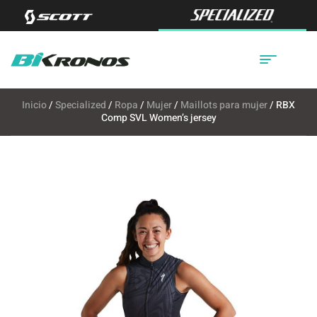
Inicio
/
Specialized
/
Ropa
/
Mujer
/
Maillots para mujer
/ RBX
Comp SVL Women’s jersey