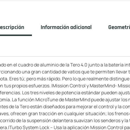
escripción
Información adicional
Geometr
do en el cuadro de aluminio de la Tero 4.0 junto a la batería 
rcionando una gran cantidad de vatios que te permiten llevar
gota. Eres tú; pero más rápido. Pero lo que realmente distingue 
n tus propios esfuerzos. |Mission Control y MasterMind- Missi
referencias. Los tres niveles de potencia estándar pueden ajus
omía. La función MicroTune de MasterMind puede ajustar los 
s de la Tero están diseñados para mejorar el control y la c
uaves, ofrecen gran tracción en cualquier situación; los fren
orrido de la suspensión delantera suavizan los senderos y la t
era.|Turbo System Lock – Usa la aplicación Mission Control par