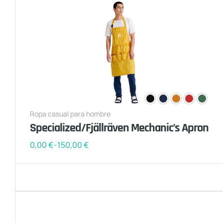
Ropa casual para hombre
Specialized/Fjällräven Mechanic’s Apron
0,00
€
-
150,00
€