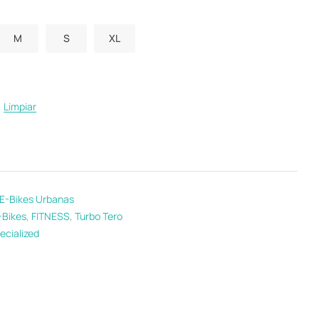
M
S
XL
Limpiar
E-Bikes Urbanas
-Bikes
,
FITNESS
,
Turbo Tero
ecialized