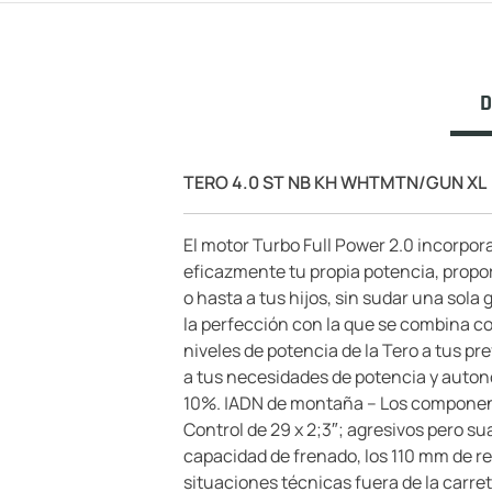
D
TERO 4.0 ST NB KH WHTMTN/GUN XL
El motor Turbo Full Power 2.0 incorpora
eficazmente tu propia potencia, propo
o hasta a tus hijos, sin sudar una sola 
la perfección con la que se combina co
niveles de potencia de la Tero a tus p
a tus necesidades de potencia y auton
10%. |ADN de montaña – Los componente
Control de 29 x 2;3″; agresivos pero s
capacidad de frenado, los 110 mm de rec
situaciones técnicas fuera de la carret