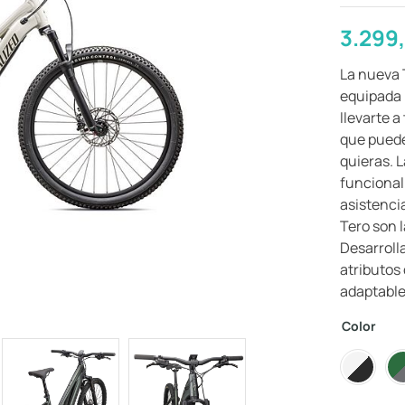
3.299
La nueva 
equipada 
llevarte a
que puede
quieras. 
funcional
asistencia
Tero son l
Desarroll
atributos 
adaptable
Color