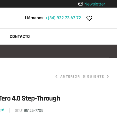
Newsletter
Llámanos:
+(34) 922 73 67 72
CONTACTO
ANTERIOR
SIGUIENTE
Tero 4.0 Step-Through
3.499,00
4.500,00
€
€
-
3.500,00
€
zed
SKU:
95125-7705