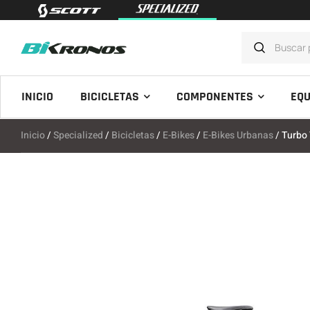
INICIO
BICICLETAS
COMPONENTES
EQU
Inicio
/
Specialized
/
Bicicletas
/
E-Bikes
/
E-Bikes Urbanas
/ Turbo 