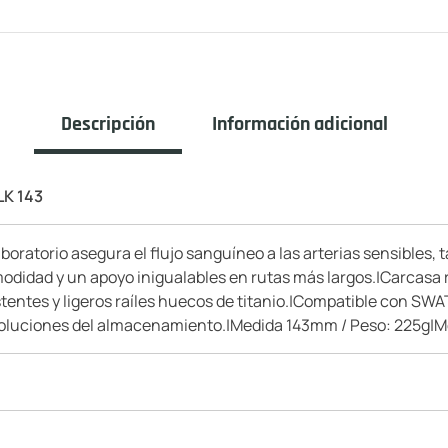
Descripción
Información adicional
K 143
oratorio asegura el flujo sanguíneo a las arterias sensibles,
modidad y un apoyo inigualables en rutas más largos.|Carcasa 
istentes y ligeros raíles huecos de titanio.|Compatible con SW
n soluciones del almacenamiento.|Medida 143mm / Peso: 225g|M