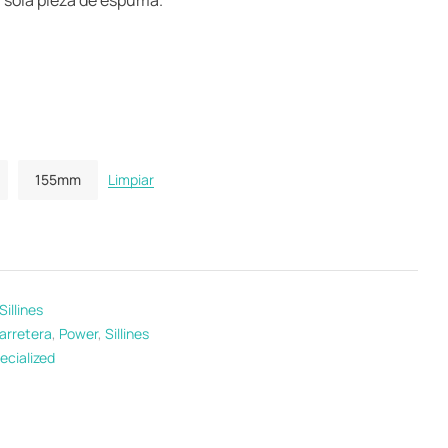
 sola pieza de espuma.
155mm
Limpiar
Sillines
arretera
,
Power
,
Sillines
ecialized