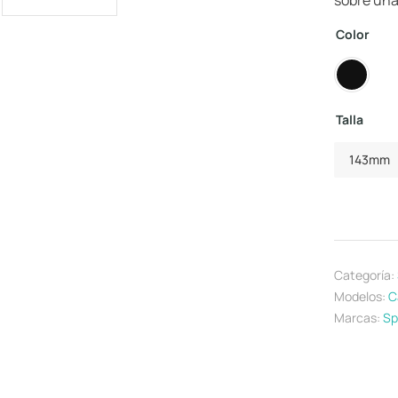
sobre una
Color
Talla
143mm
Categoría:
Modelos:
C
Marcas:
Sp