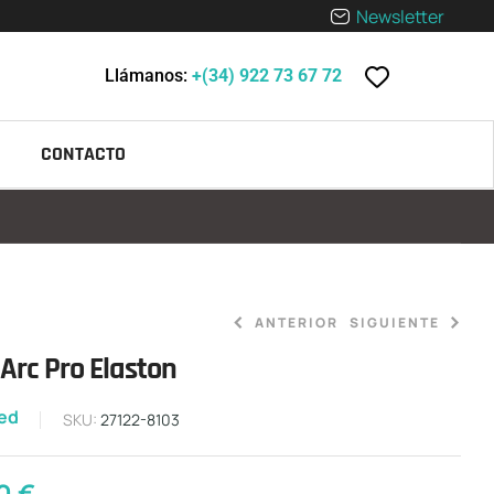
Newsletter
Llámanos:
+(34) 922 73 67 72
CONTACTO
ANTERIOR
SIGUIENTE
Arc Pro Elaston
45,00
€
zed
290,00
€
SKU:
27122-8103
00
€