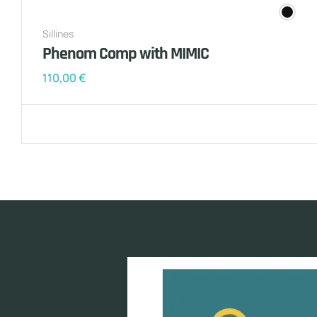
Sillines
Phenom Comp with MIMIC
110,00
€