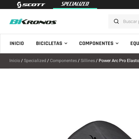
INICIO
BICICLETAS
COMPONENTES
EQU
Inicio
/
Specialized
/
Componentes
/
Sillines
/ Power Arc Pro Elast