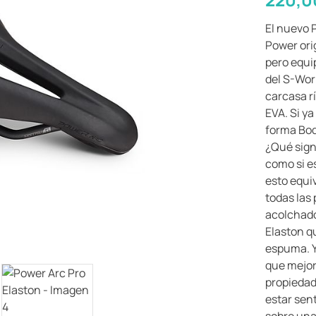
El nuevo P
Power orig
pero equip
del S-Wor
carcasa r
EVA. Si y
forma Bod
¿Qué sign
como si es
esto equi
todas las
acolchado
Elaston q
espuma. Y
que mejor
propiedad
estar sen