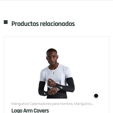
Productos relacionados
Manguitos Calentadores para hombre
,
Manguitos
Calentadores para mujer
Logo Arm Covers