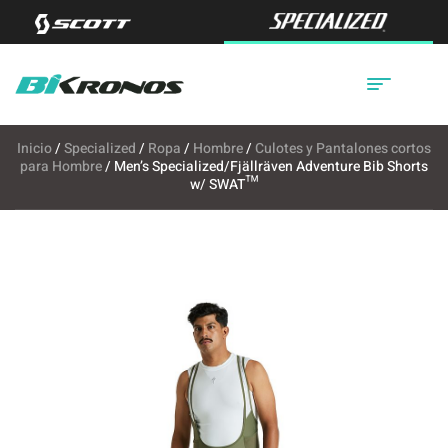
Inicio
/
Specialized
/
Ropa
/
Hombre
/
Culotes y Pantalones cortos
para Hombre
/ Men’s Specialized/Fjällräven Adventure Bib Shorts
w/ SWAT™