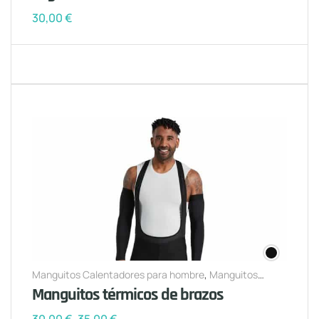
30,00
€
Manguitos Calentadores para hombre
,
Manguitos
Calentadores para mujer
Manguitos térmicos de brazos