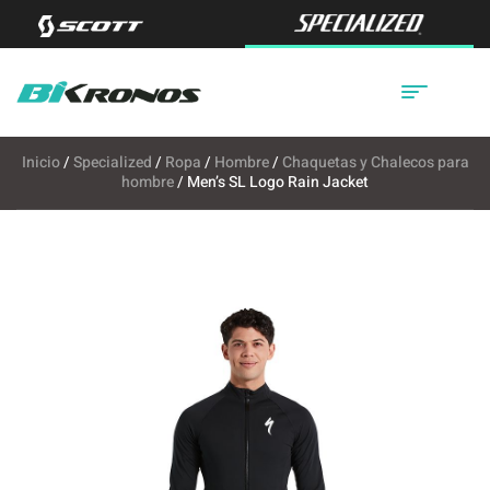
Inicio
/
Specialized
/
Ropa
/
Hombre
/
Chaquetas y Chalecos para
hombre
/ Men’s SL Logo Rain Jacket