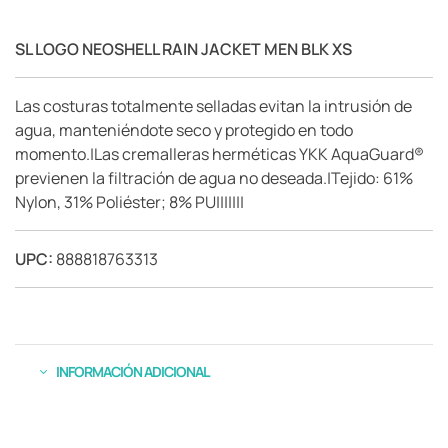
SL LOGO NEOSHELL RAIN JACKET MEN BLK XS
Las costuras totalmente selladas evitan la intrusión de
agua, manteniéndote seco y protegido en todo
momento.|Las cremalleras herméticas YKK AquaGuard®
previenen la filtración de agua no deseada.|Tejido: 61%
Nylon, 31% Poliéster; 8% PU|||||||
UPC:
888818763313
INFORMACIÓN ADICIONAL