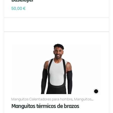
50,00
€
Manguitos Calentadores para hombre
,
Manguitos
Calentadores para mujer
Manguitos térmicos de brazos