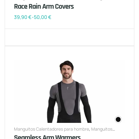
Calentadores para mujer
Race Rain Arm Covers
39,90
€
-
50,00
€
Manguitos Calentadores para hombre
,
Manguitos
Calentadores para mujer
Seamless Arm Warmers