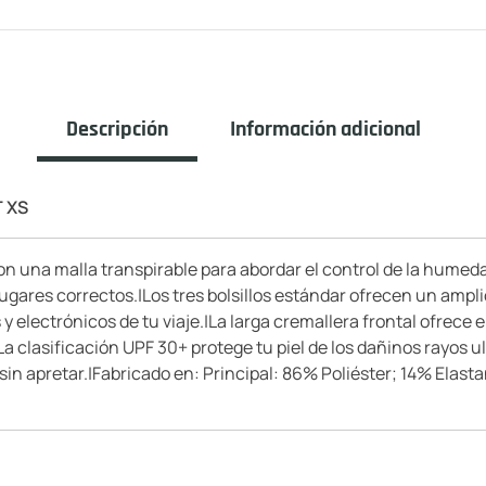
Descripción
Información adicional
 XS
 una malla transpirable para abordar el control de la humeda
s lugares correctos.|Los tres bolsillos estándar ofrecen un amp
 electrónicos de tu viaje.|La larga cremallera frontal ofrece el
a clasificación UPF 30+ protege tu piel de los dañinos rayos ul
 sin apretar.|Fabricado en: Principal: 86% Poliéster; 14% Elas