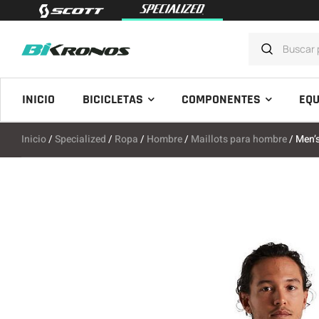
INICIO
BICICLETAS
COMPONENTES
EQU
Inicio
/
Specialized
/
Ropa
/
Hombre
/
Maillots para hombre
/ Men’