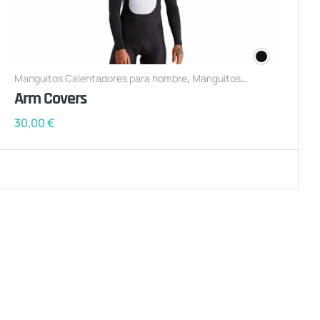
Manguitos Calentadores para hombre
,
Manguitos
Calentadores para mujer
Arm Covers
30,00
€