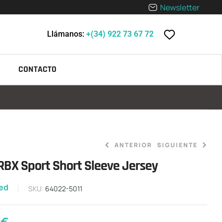
Newsletter
Llámanos:
+(34) 922 73 67 72
CONTACTO
ANTERIOR
SIGUIENTE
RBX Sport Short Sleeve Jersey
zed
0,00
0,00
€
€
-
110,00
€
SKU:
64022-5011
0
€