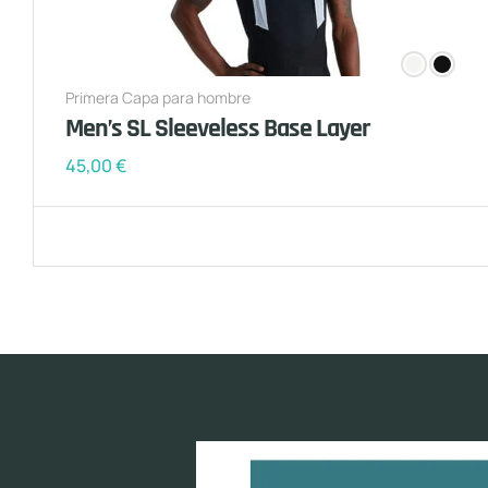
Primera Capa para hombre
Men’s SL Sleeveless Base Layer
45,00
€