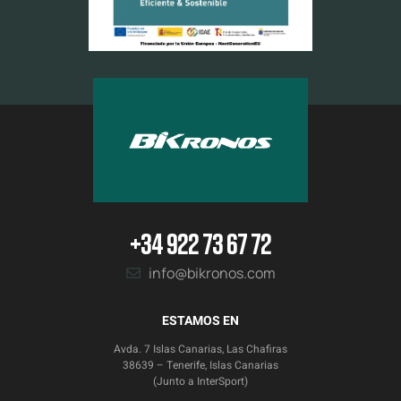
+34 922 73 67 72
info@bikronos.com
ESTAMOS EN
Avda. 7 Islas Canarias, Las Chafiras
38639 – Tenerife, Islas Canarias
(Junto a InterSport)