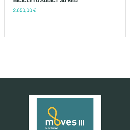
BICICLETA ADDICT 30 RED
2.650,00
€