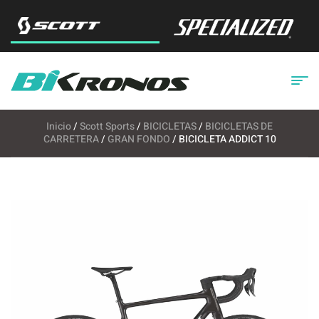
Inicio
/
Scott Sports
/
BICICLETAS
/
BICICLETAS DE
CARRETERA
/
GRAN FONDO
/ BICICLETA ADDICT 10