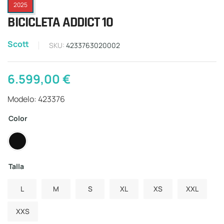
2025
BICICLETA ADDICT 10
Scott
SKU:
4233763020002
6.599,00
€
Modelo: 423376
Color
Talla
L
M
S
XL
XS
XXL
XXS