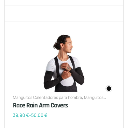
Manguitos Calentadores para hombre
,
Manguitos
Calentadores para mujer
Race Rain Arm Covers
39,90
€
-
50,00
€