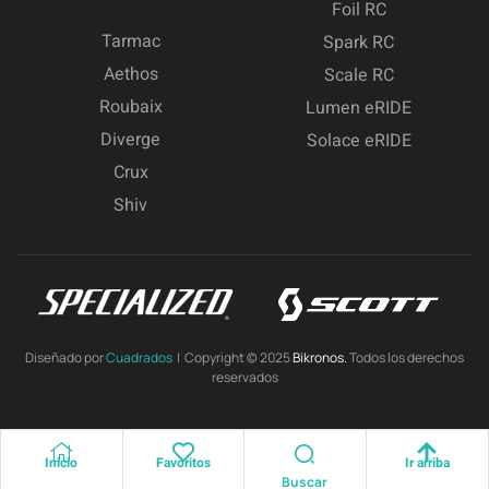
Foil RC
Tarmac
Spark RC
Aethos
Scale RC
Roubaix
Lumen eRIDE
Diverge
Solace eRIDE
Crux
Shiv
Diseñado por
Cuadrados
| Copyright © 2025
Bikronos.
Todos los derechos
reservados
Inicio
Favoritos
Ir arriba
Buscar