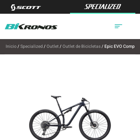
Inicio
/
Specialized
/
Outlet
/
Outlet de Bicicletas
/ Epic EVO Comp