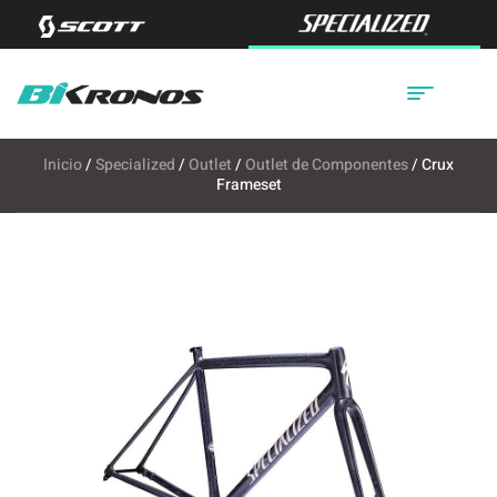
Inicio
/
Specialized
/
Outlet
/
Outlet de Componentes
/ Crux
Frameset