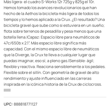
Más ligera: el cuadro S-Works 12r 725g y 825g el 10r.
Hemos tomado los avances revolucionarios que han
hecho de la Aethos la bicicleta más ligera de todos los
tiempos y lo hemos aplicado a la Crux. ¿El resultado? Una
bicicleta gravel que sube como si estuviera en un sueño;
flota sobre terrenos de pesadilla y pesa menos que una
botella llena.|Capaz: Espacio libre para neumáticos de
47c/650b x 2.1”. Más espacio libre significa más
capacidad. Con el mismo espacio libre de neumáticos
que la Diverge, la Crux te lleva a cualquier lugar que
puedas imaginar, eso sí; a pleno gas.|Sensible: ágil;
flexible y reactiva. Reaciona sensiblemente a los pedales.
Flexible sobre el sillín. Con geometría de gravel de alto
rendimiento y ajuste influenciado en las carreras
inspirada en la icónica historia de la Crux de ciclocross.
|||||||
UPC:
888818771127