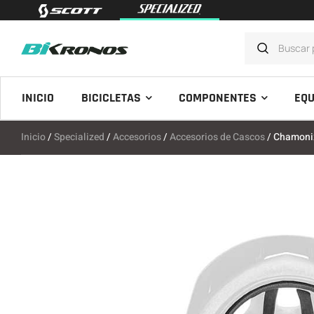
INICIO
BICICLETAS
COMPONENTES
EQU
Inicio
/
Specialized
/
Accesorios
/
Accesorios de Cascos
/ Chamoni