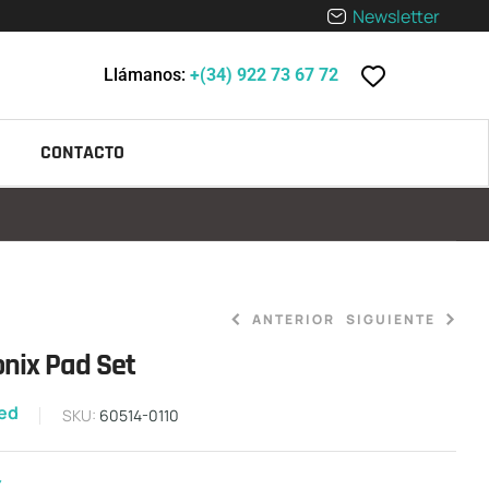
Newsletter
Llámanos:
+(34) 922 73 67 72
CONTACTO
ANTERIOR
SIGUIENTE
nix Pad Set
12,00
€
zed
7,50
€
-
14,90
€
SKU:
60514-0110
€