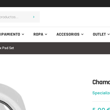
IPAMIENTO
ROPA
ACCESORIOS
OUTLET
x Pad Set
Chamo
Speciali
5,00