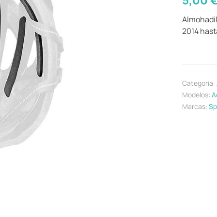
Almohadil
2014 hasta
Categoría:
Modelos:
A
Marcas:
Sp