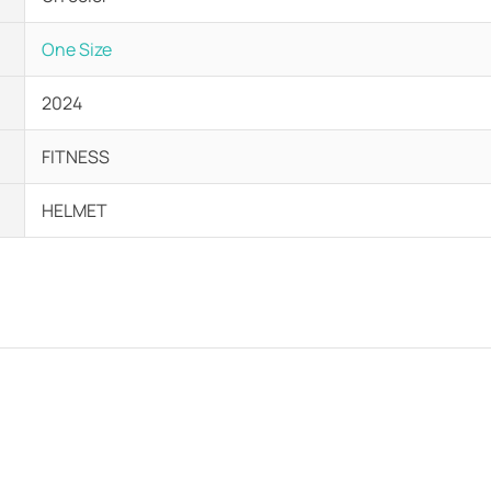
One Size
2024
FITNESS
HELMET