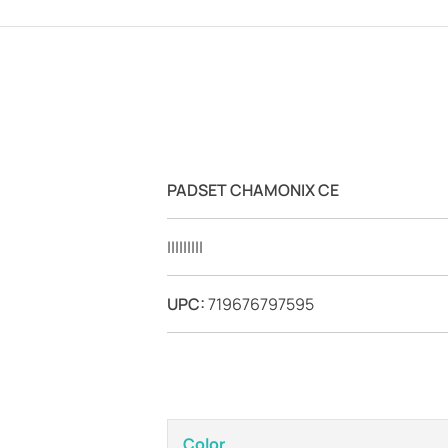
PADSET CHAMONIX CE
|||||||||
UPC:
719676797595
Color