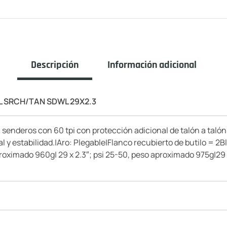
Descripción
Información adicional
IL SRCH/TAN SDWL 29X2.3
senderos con 60 tpi con protección adicional de talón a talón
eral y estabilidad.|Aro: Plegable|Flanco recubierto de butilo 
proximado 960g| 29 x 2.3″; psi 25-50, peso aproximado 975g|29