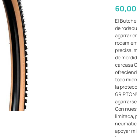
60,0
El Butche
de rodadu
agarrar e
rodamient
precisa, 
de mordid
carcasa G
ofreciend
todo mien
la protec
GRIPTON® 
agarrarse 
Con nuest
limitada, 
neumático
apoyar mis