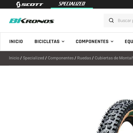
INICIO
BICICLETAS
COMPONENTES
EQU
Inicio
/
Specialized
/
Componentes
/
Ruedas
/
Cubiertas de Monta