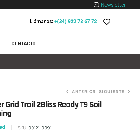
Newsletter
Llámanos:
+(34) 922 73 67 72
CONTACTO
ANTERIOR
SIGUIENTE
 Grid Trail 2Bliss Ready T9 Soil
hing
50,00
70,00
€
€
zed
SKU:
00121-0091