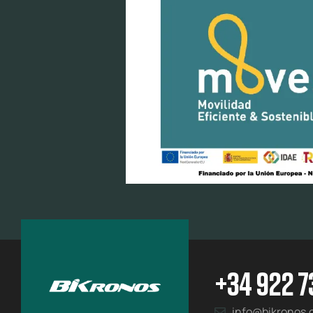
+34 922 7
info@bikronos