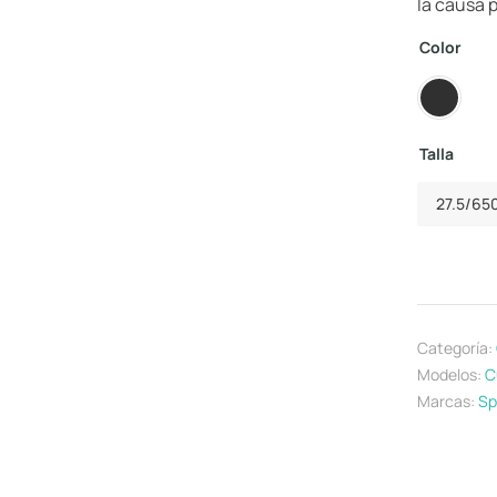
la causa 
Color
Talla
27.5/650
Categoría:
Modelos:
C
Marcas:
Sp