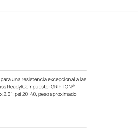
 para una resistencia excepcional a las
= 2Bliss Ready|Compuesto: GRIPTON®
 x 2.6″; psi 20-40, peso aproximado