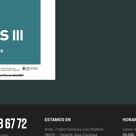
3 67 72
ESTAMOS EN
HORAR
Avda. 7 Islas Canarias, Las Chafiras
Lunes- 
.com
38639 – Tenerife, Islas Canarias
20.00h.