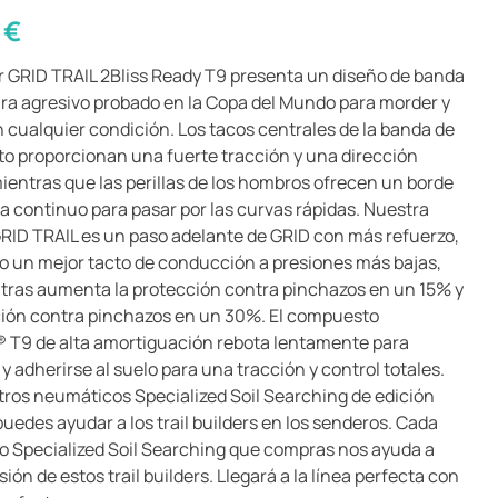
0
€
r GRID TRAIL 2Bliss Ready T9 presenta un diseño de banda
ra agresivo probado en la Copa del Mundo para morder y
n cualquier condición. Los tacos centrales de la banda de
o proporcionan una fuerte tracción y una dirección
mientras que las perillas de los hombros ofrecen un borde
a continuo para pasar por las curvas rápidas. Nuestra
RID TRAIL es un paso adelante de GRID con más refuerzo,
o un mejor tacto de conducción a presiones más bajas,
tras aumenta la protección contra pinchazos en un 15% y
ción contra pinchazos en un 30%. El compuesto
T9 de alta amortiguación rebota lentamente para
y adherirse al suelo para una tracción y control totales.
ros neumáticos Specialized Soil Searching de edición
puedes ayudar a los trail builders en los senderos. Cada
 Specialized Soil Searching que compras nos ayuda a
ión de estos trail builders. Llegará a la línea perfecta con