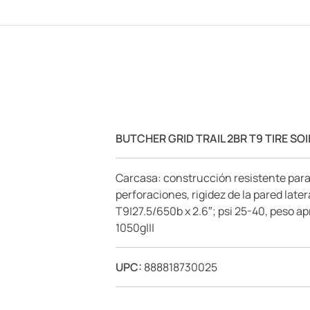
BUTCHER GRID TRAIL 2BR T9 TIRE SO
Carcasa: construcción resistente para 
perforaciones, rigidez de la pared lat
T9|27.5/650b x 2.6″; psi 25-40, peso a
1050g|||
UPC:
888818730025