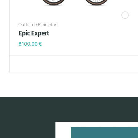
Outlet de Bicicletas
Epic Expert
8.100,00
€