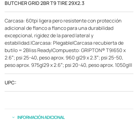
BUTCHER GRID 2BR T9 TIRE 29X2.3
Carcasa: 60tpi ligera pero resistente con protección
adicional de flanco a flanco para una durabilidad
excepcional, rigidez de la pared lateral y
estabilidad.|Carcasa: Plegable|Carcasa recubierta de
butilo = 2Bliss Ready|Compuesto: GRIPTON® T9|650 x
2.6″; psi 25-40, peso aprox. 960 g|29 x 2.3″; psi 25-50,
peso aprox. 975g|29 x 2.6″; psi 20-40, peso aprox. 1050g|||
UPC:
INFORMACIÓN ADICIONAL