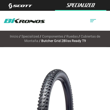
Inicio
/
Specialized
/
Componentes
/
Ruedas
/
Cubiertas de
Montaña
/ Butcher Grid 2Bliss Ready T9