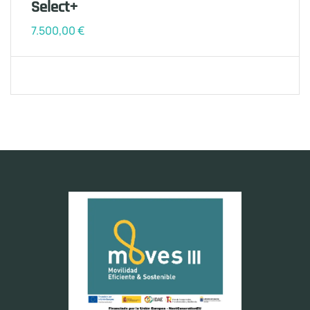
Select+
7.500,00
€