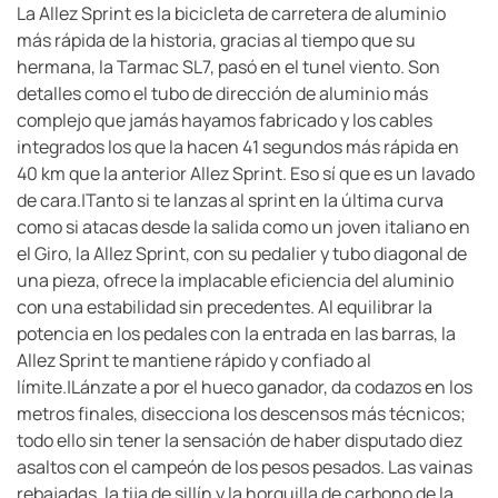
La Allez Sprint es la bicicleta de carretera de aluminio
más rápida de la historia, gracias al tiempo que su
hermana, la Tarmac SL7, pasó en el tunel viento. Son
detalles como el tubo de dirección de aluminio más
complejo que jamás hayamos fabricado y los cables
integrados los que la hacen 41 segundos más rápida en
40 km que la anterior Allez Sprint. Eso sí que es un lavado
de cara.|Tanto si te lanzas al sprint en la última curva
como si atacas desde la salida como un joven italiano en
el Giro, la Allez Sprint, con su pedalier y tubo diagonal de
una pieza, ofrece la implacable eficiencia del aluminio
con una estabilidad sin precedentes. Al equilibrar la
potencia en los pedales con la entrada en las barras, la
Allez Sprint te mantiene rápido y confiado al
límite.|Lánzate a por el hueco ganador, da codazos en los
metros finales, disecciona los descensos más técnicos;
todo ello sin tener la sensación de haber disputado diez
asaltos con el campeón de los pesos pesados. Las vainas
rebajadas, la tija de sillín y la horquilla de carbono de la