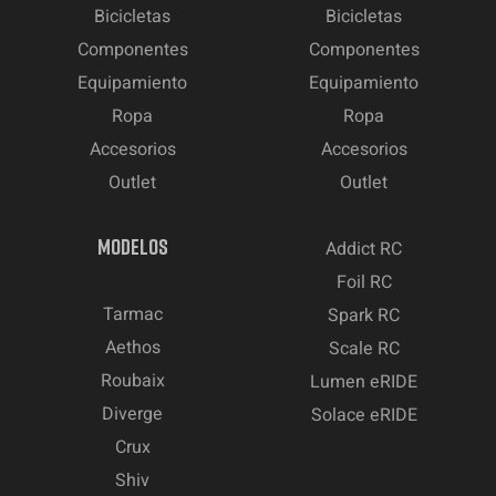
Bicicletas
Bicicletas
Componentes
Componentes
Equipamiento
Equipamiento
Ropa
Ropa
Accesorios
Accesorios
Outlet
Outlet
MODELOS
Addict RC
Foil RC
Tarmac
Spark RC
Aethos
Scale RC
Roubaix
Lumen eRIDE
Diverge
Solace eRIDE
Crux
Shiv