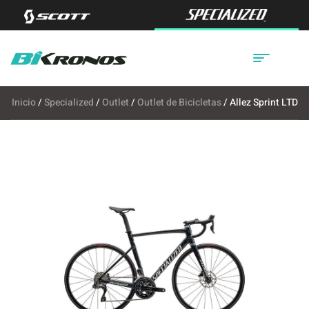
Inicio
/
Specialized
/
Outlet
/
Outlet de Bicicletas
/ Allez Sprint LTD