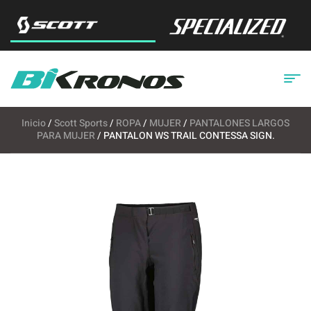
Inicio
/
Scott Sports
/
ROPA
/
MUJER
/
PANTALONES LARGOS
PARA MUJER
/ PANTALON WS TRAIL CONTESSA SIGN.