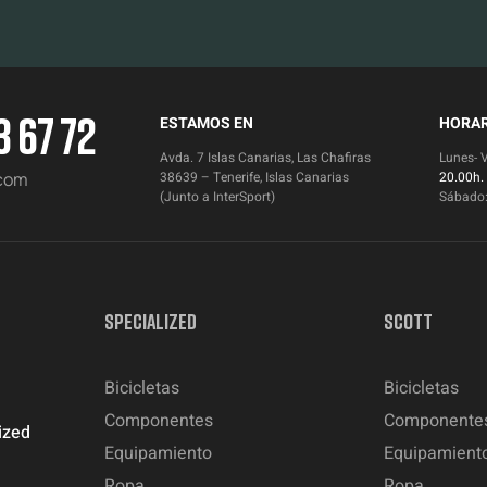
3 67 72
ESTAMOS EN
HORAR
Avda. 7 Islas Canarias, Las Chafiras
Lunes- 
.com
38639 – Tenerife, Islas Canarias
20.00h.
(Junto a InterSport)
Sábado
SPECIALIZED
SCOTT
Bicicletas
Bicicletas
Componentes
Componente
ized
Equipamiento
Equipamient
Ropa
Ropa