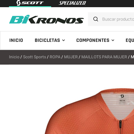
INICIO
BICICLETAS
COMPONENTES
EQU
Inicio
/
Scott Sports
/
ROPA
/
MUJER
/
MAILLOTS PARA MUJER
/ M