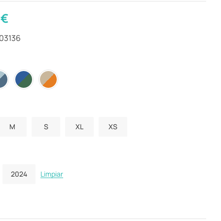
0
€
403136
M
S
XL
XS
2024
Limpiar