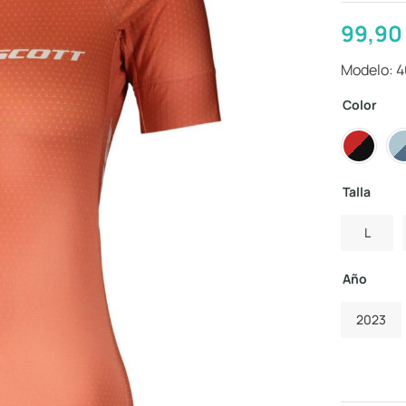
99,9
Modelo: 
Color
Talla
L
Año
2023