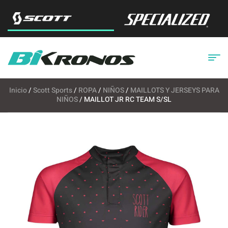
Inicio
/
Scott Sports
/
ROPA
/
NIÑOS
/
MAILLOTS Y JERSEYS PARA
NIÑOS
/ MAILLOT JR RC TEAM S/SL