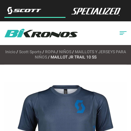
Inicio
/
Scott Sports
/
ROPA
/
NIÑOS
/
MAILLOTS Y JERSEYS PARA
NIÑOS
/ MAILLOT JR TRAIL 10 SS