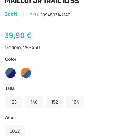
MAILLOT JR TRAIL 10 SS
Scott
SKU:
2894507142140
39,90
€
Modelo: 289450
Color
Talla
128
140
152
164
Año
2022