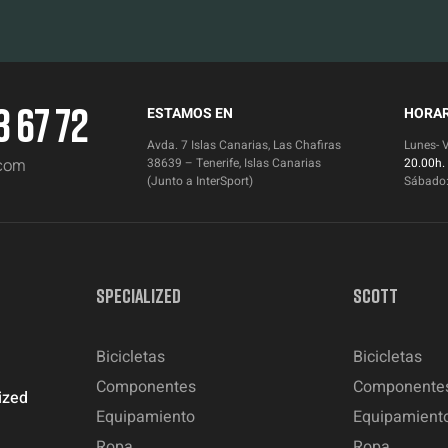
3 67 72
ESTAMOS EN
HORAR
Avda. 7 Islas Canarias, Las Chafiras
Lunes- 
.com
38639 – Tenerife, Islas Canarias
20.00h.
(Junto a InterSport)
Sábado
SPECIALIZED
SCOTT
Bicicletas
Bicicletas
Componentes
Componente
ized
Equipamiento
Equipamient
Ropa
Ropa