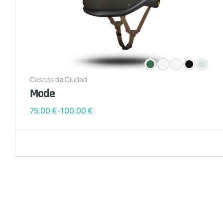
Cascos de Ciudad
Mode
75,00
€
-
100,00
€