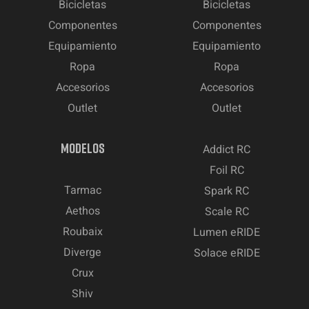
Bicicletas
Bicicletas
Componentes
Componentes
Equipamiento
Equipamiento
Ropa
Ropa
Accesorios
Accesorios
Outlet
Outlet
MODELOS
Addict RC
Foil RC
Tarmac
Spark RC
Aethos
Scale RC
Roubaix
Lumen eRIDE
Diverge
Solace eRIDE
Crux
Shiv