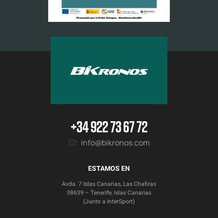
+34 922 73 67 72
info@bikronos.com
ESTAMOS EN
Avda. 7 Islas Canarias, Las Chafiras
38639 – Tenerife, Islas Canarias
(Junto a InterSport)