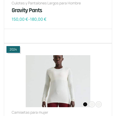
Culotes y Pantalones Largos para Hombre
Gravity Pants
150,00
€
-
180,00
€
2024
Camisetas para mujer