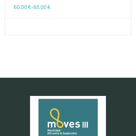
60,00
€
-
65,00
€