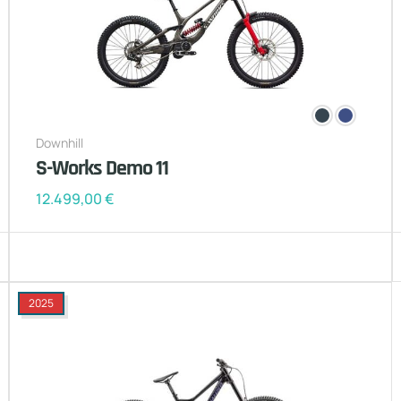
Downhill
S-Works Demo 11
12.499,00
€
2025