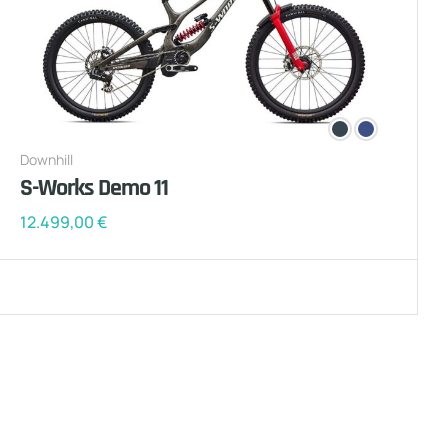
Downhill
S-Works Demo 11
12.499,00
€