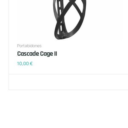
Portabidones
Cascade Cage II
10,00
€