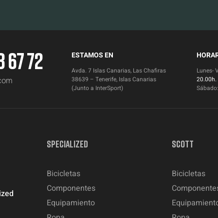
3 67 72
ESTAMOS EN
HORAR
Avda. 7 Islas Canarias, Las Chafiras
Lunes- 
.com
38639 – Tenerife, Islas Canarias
20.00h.
(Junto a InterSport)
Sábado
SPECIALIZED
SCOTT
Bicicletas
Bicicletas
Componentes
Componente
ized
Equipamiento
Equipamient
Ropa
Ropa