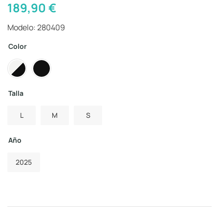
189,90
€
Modelo: 280409
Color
Talla
L
M
S
Año
2025