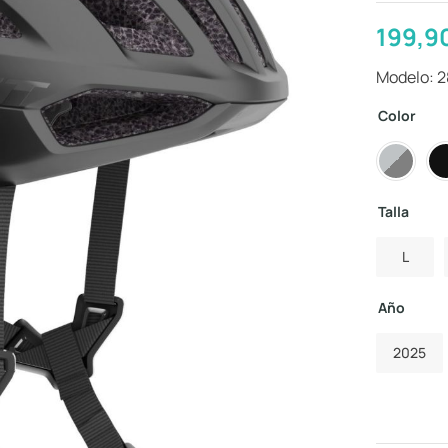
199,9
Modelo: 
Color
Talla
L
Año
2025