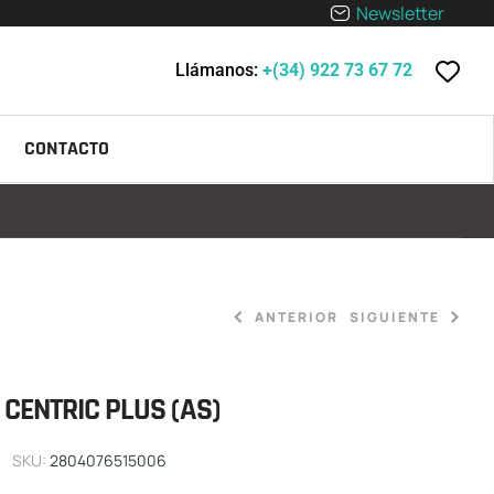
Newsletter
Llámanos:
+(34) 922 73 67 72
CONTACTO
ANTERIOR
SIGUIENTE
CENTRIC PLUS (AS)
199,90
189,90
€
€
-
209,90
€
SKU:
2804076515006