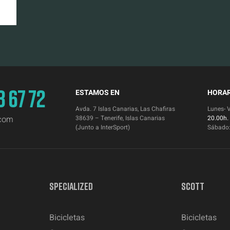
3 67 72
ESTAMOS EN
HORAR
Avda. 7 Islas Canarias, Las Chafiras
Lunes- 
.com
38639 – Tenerife, Islas Canarias
20.00h.
(Junto a InterSport)
Sábado
SPECIALIZED
SCOTT
Bicicletas
Bicicletas