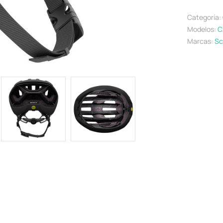
Categoría:
Modelos:
C
Marcas:
Sc