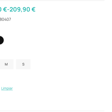
0
€
-
209,90
€
280407
M
S
Limpiar