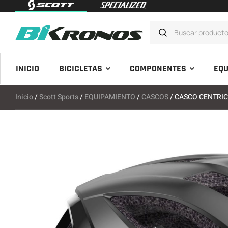
INICIO
BICICLETAS
COMPONENTES
EQU
Inicio
/
Scott Sports
/
EQUIPAMIENTO
/
CASCOS
/ CASCO CENTRIC