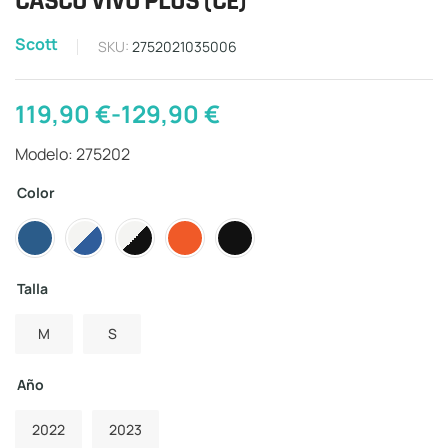
CASCO VIVO PLUS (CE)
Scott
SKU:
2752021035006
119,90
€
-
129,90
€
Modelo: 275202
Color
Talla
M
S
Año
2022
2023