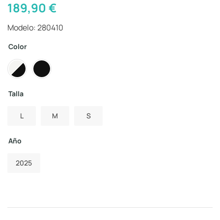
189,90
€
Modelo: 280410
Color
Talla
L
M
S
Año
2025