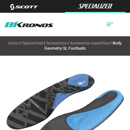
Inicio
/
Specialized
/
Accesorios
/
Accesorios zapatillas
/ Body
Geometry SL Footbeds