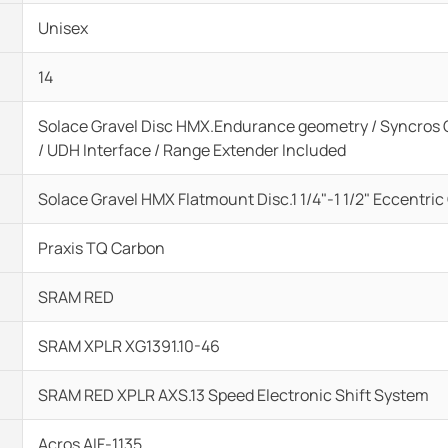
Unisex
14
Solace Gravel Disc HMX.Endurance geometry / Syncros 
/ UDH Interface / Range Extender Included
Solace Gravel HMX Flatmount Disc.1 1/4"-1 1/2" Eccentric
Praxis TQ Carbon
SRAM RED
SRAM XPLR XG1391.10-46
SRAM RED XPLR AXS.13 Speed Electronic Shift System
Acros AIF-1135