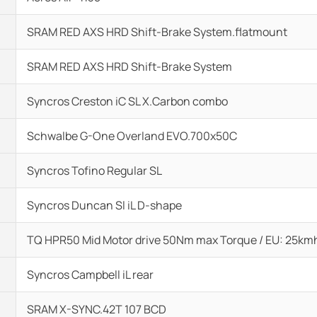
SRAM RED AXS HRD Shift-Brake System.flatmount
SRAM RED AXS HRD Shift-Brake System
Syncros Creston iC SL X.Carbon combo
Schwalbe G-One Overland EVO.700x50C
Syncros Tofino Regular SL
Syncros Duncan Sl iL D-shape
TQ HPR50 Mid Motor drive 50Nm max Torque / EU: 25km
Syncros Campbell iL rear
SRAM X-SYNC.42T 107 BCD