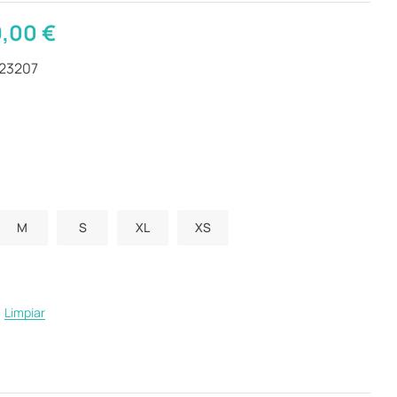
9,00
€
423207
M
S
XL
XS
Limpiar