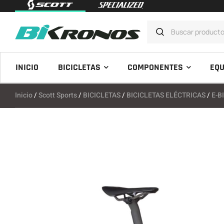
INICIO
BICICLETAS
COMPONENTES
EQU
Inicio
/
Scott Sports
/
BICICLETAS
/
BICICLETAS ELÉCTRICAS
/
E-B