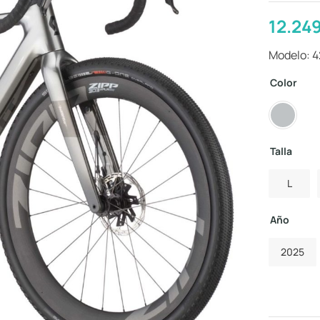
12.24
Modelo: 
Color
Talla
L
Año
2025