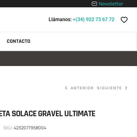
Newsletter
Llámanos:
+(34) 922 73 67 72
CONTACTO
ANTERIOR
SIGUIENTE
ETA SOLACE GRAVEL ULTIMATE
7.749,00
6.099,00
€
€
SKU:
4232077958004