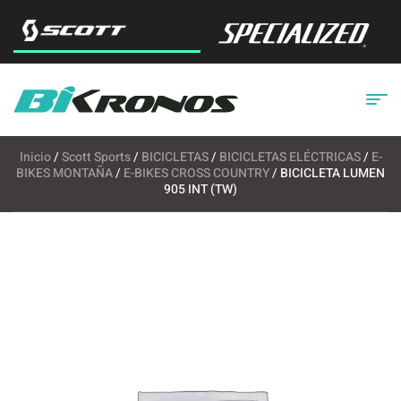
Inicio
/
Scott Sports
/
BICICLETAS
/
BICICLETAS ELÉCTRICAS
/
E-
BIKES MONTAÑA
/
E-BIKES CROSS COUNTRY
/ BICICLETA LUMEN
905 INT (TW)