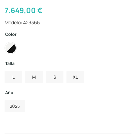
7.649,00
€
Modelo: 423365
Color
Talla
L
M
S
XL
Año
2025