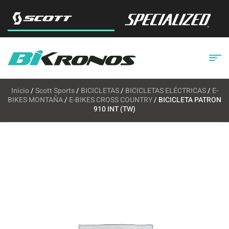
Inicio
/
Scott Sports
/
BICICLETAS
/
BICICLETAS ELÉCTRICAS
/
E-
BIKES MONTAÑA
/
E-BIKES CROSS COUNTRY
/ BICICLETA PATRON
910 INT (TW)