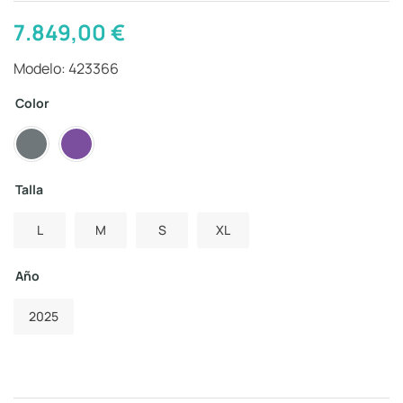
7.849,00
€
Modelo: 423366
Color
Talla
L
M
S
XL
Año
2025