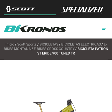
Inicio
/
Scott Sports
/
BICICLETAS
/
BICICLETAS ELÉCTRICAS
/
E-
BIKES MONTAÑA
/
E-BIKES CROSS COUNTRY
/ BICICLETA PATRON
ST ERIDE 900 TUNED TR