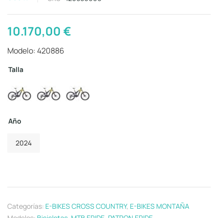
10.170,00
€
Modelo: 420886
Talla
Año
2024
Categorías:
E-BIKES CROSS COUNTRY
,
E-BIKES MONTAÑA
Modelos:
Bicicletas
,
MTB ERIDE
,
PATRON ERIDE