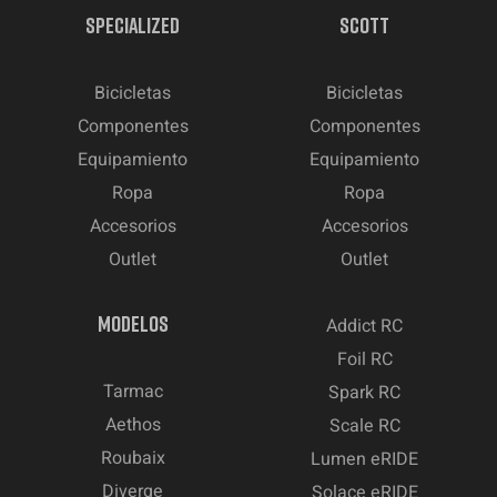
SPECIALIZED
SCOTT
Bicicletas
Bicicletas
Componentes
Componentes
Equipamiento
Equipamiento
Ropa
Ropa
Accesorios
Accesorios
Outlet
Outlet
MODELOS
Addict RC
Foil RC
Tarmac
Spark RC
Aethos
Scale RC
Roubaix
Lumen eRIDE
Diverge
Solace eRIDE