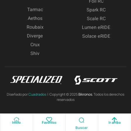
Foil RC
Tarmac
Spark RC
Aethos
Scale RC
Roubaix
Lumen eRIDE
Diverge
Solace eRIDE
Crux
Shiv
Diseñado por
Cuadrados
| Copyright © 2025
Bikronos.
Todos los derechos
reservados
Inicio
Favoritos
Ir arriba
Buscar