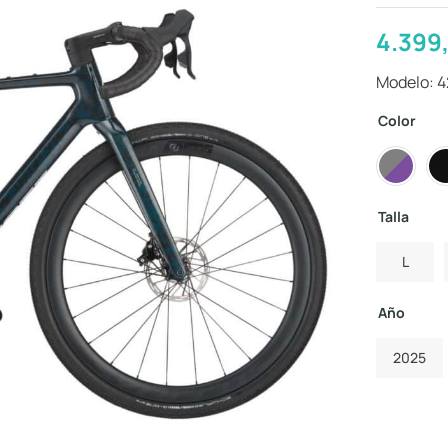
4.399
Modelo: 
Color
Talla
L
Año
2025