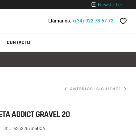
Newsletter
Llámanos:
+(34) 922 73 67 72
CONTACTO
ANTERIOR
SIGUIENTE
ETA ADDICT GRAVEL 20
5.099,00
2.849,00
€
€
SKU:
4232267315004