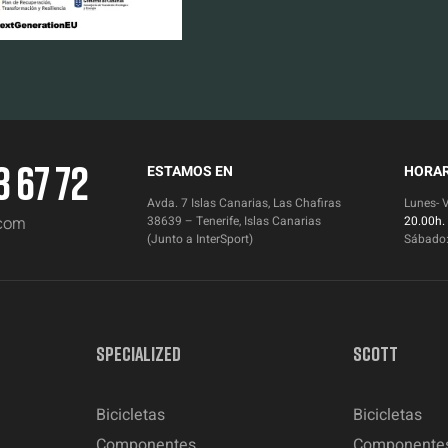
3 67 72
ESTAMOS EN
HORAR
Avda. 7 Islas Canarias, Las Chafiras
Lunes- 
.com
38639 – Tenerife, Islas Canarias
20.00h.
(Junto a InterSport)
Sábado
SPECIALIZED
SCOTT
Bicicletas
Bicicletas
Componentes
Componente