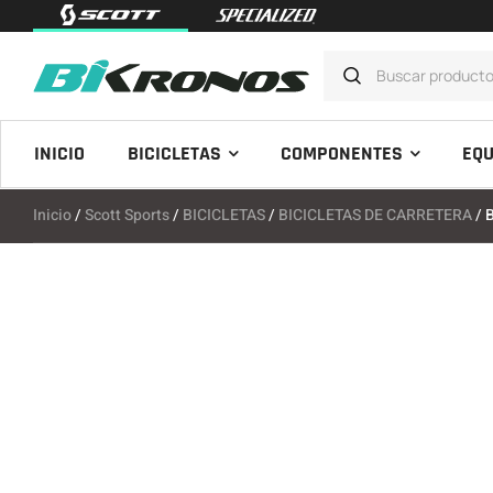
INICIO
BICICLETAS
COMPONENTES
EQU
Inicio
/
Scott Sports
/
BICICLETAS
/
BICICLETAS DE CARRETERA
/ 