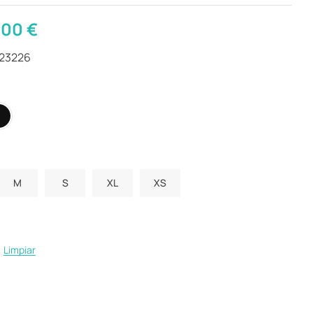
,00
€
423226
M
S
XL
XS
Limpiar