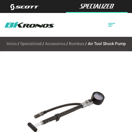
Inicio
/
Specialized
/
Accesorios
/
Bombas
/ Air Tool Shock Pump