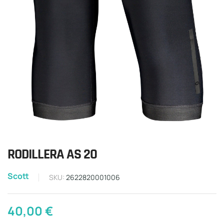
RODILLERA AS 20
Scott
SKU:
2622820001006
40,00
€