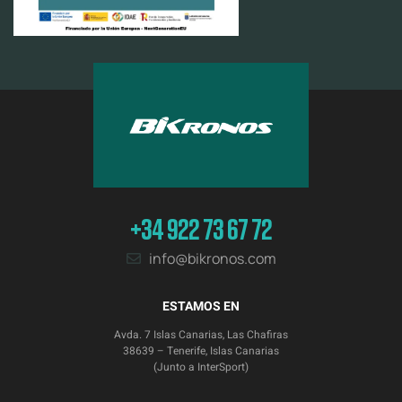
+34 922 73 67 72
info@bikronos.com
ESTAMOS EN
Avda. 7 Islas Canarias, Las Chafiras
38639 – Tenerife, Islas Canarias
(Junto a InterSport)