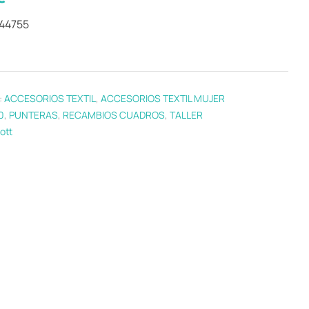
244755
:
ACCESORIOS TEXTIL
,
ACCESORIOS TEXTIL MUJER
0
,
PUNTERAS
,
RECAMBIOS CUADROS
,
TALLER
ott