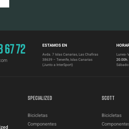
3 67 72
ESTAMOS EN
HORAR
Avda. 7 Islas Canarias, Las Chafiras
Lunes- 
.com
38639 – Tenerife, Islas Canarias
20.00h.
(Junto a InterSport)
Sábado
SPECIALIZED
SCOTT
Bicicletas
Bicicletas
Componentes
Componente
ized