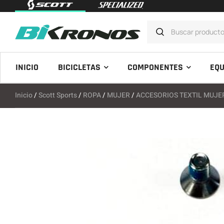
INICIO
BICICLETAS
COMPONENTES
EQU
Inicio
/
Scott Sports
/
ROPA
/
MUJER
/
ACCESORIOS TEXTIL MUJE