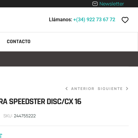
Newsletter
Llámanos:
+(34) 922 73 67 72
CONTACTO
ANTERIOR
SIGUIENTE
A SPEEDSTER DISC/CX 16
7,27
€
SKU:
244755222
18,86
€
€