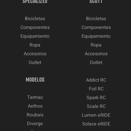
SPECIALIZED
SCOTT
Bicicletas
Bicicletas
Componentes
Componentes
Equipamiento
Equipamiento
Ropa
Ropa
Accesorios
Accesorios
Outlet
Outlet
MODELOS
Addict RC
Foil RC
Tarmac
Spark RC
Aethos
Scale RC
Roubaix
Lumen eRIDE
Diverge
Solace eRIDE