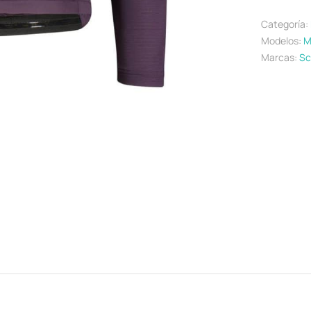
Categoría:
Modelos:
M
Marcas:
Sc