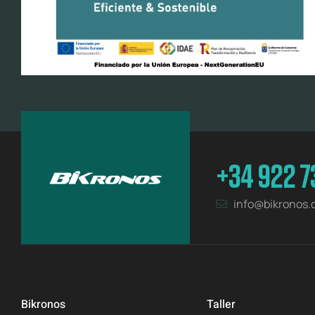
+34 922 7
info@bikronos
Bikronos
Taller