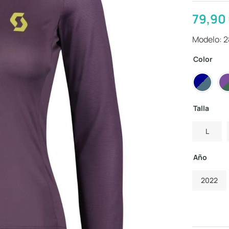
79,90
Modelo: 
Color
Talla
L
Año
2022