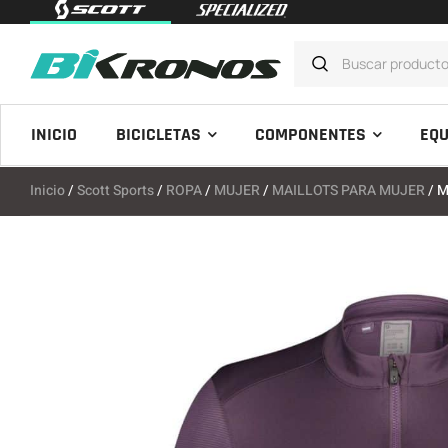
INICIO
BICICLETAS
COMPONENTES
EQU
Inicio
/
Scott Sports
/
ROPA
/
MUJER
/
MAILLOTS PARA MUJER
/ M