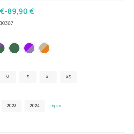
€
-
89,90
€
280367
M
S
XL
XS
2023
2024
Limpiar