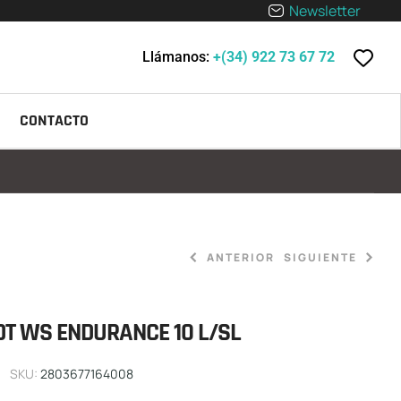
Newsletter
Llámanos:
+(34) 922 73 67 72
CONTACTO
ANTERIOR
SIGUIENTE
OT WS ENDURANCE 10 L/SL
59,90
59,90
€
€
-
-
79,90
64,90
€
€
SKU:
2803677164008