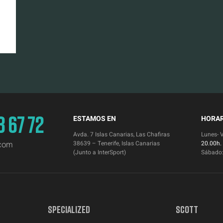
3 67 72
ESTAMOS EN
HORAR
Avda. 7 Islas Canarias, Las Chafiras
Lunes- 
.com
38639 – Tenerife, Islas Canarias
20.00h.
(Junto a InterSport)
Sábado
SPECIALIZED
SCOTT