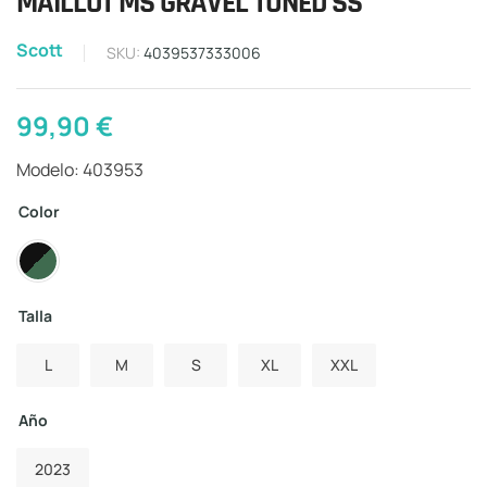
MAILLOT MS GRAVEL TUNED SS
Scott
SKU:
4039537333006
99,90
€
Modelo: 403953
Color
Talla
L
M
S
XL
XXL
Año
2023