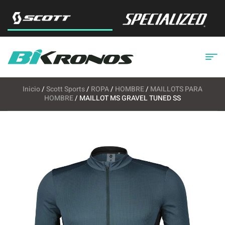
Inicio
/
Scott Sports
/
ROPA
/
HOMBRE
/
MAILLOTS PARA
HOMBRE
/ MAILLOT MS GRAVEL TUNED SS