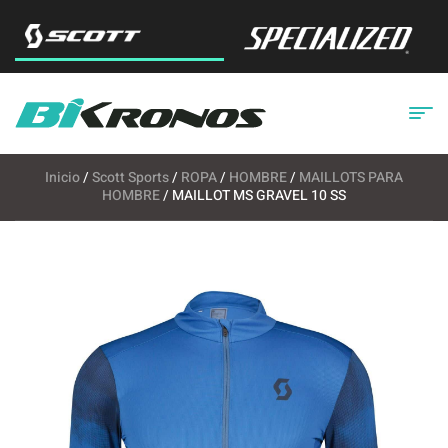
Inicio
/
Scott Sports
/
ROPA
/
HOMBRE
/
MAILLOTS PARA
HOMBRE
/ MAILLOT MS GRAVEL 10 SS