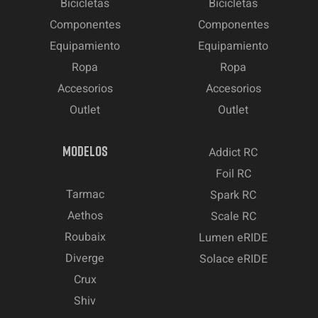
Bicicletas
Bicicletas
Componentes
Componentes
Equipamiento
Equipamiento
Ropa
Ropa
Accesorios
Accesorios
Outlet
Outlet
MODELOS
Addict RC
Foil RC
Tarmac
Spark RC
Aethos
Scale RC
Roubaix
Lumen eRIDE
Diverge
Solace eRIDE
Crux
Shiv