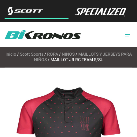
Inicio
/
Scott Sports
/
ROPA
/
NIÑOS
/
MAILLOTS Y JERSEYS PARA
NIÑOS
/ MAILLOT JR RC TEAM S/SL