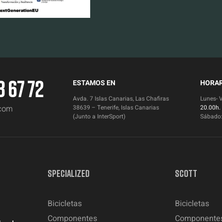
3 67 72
ESTAMOS EN
HORAR
Avda. 7 Islas Canarias, Las Chafiras
Lunes- 
.com
38639 – Tenerife, Islas Canarias
20.00h.
(Junto a InterSport)
Sábado
SPECIALIZED
SCOTT
Bicicletas
Bicicletas
Componentes
Componente