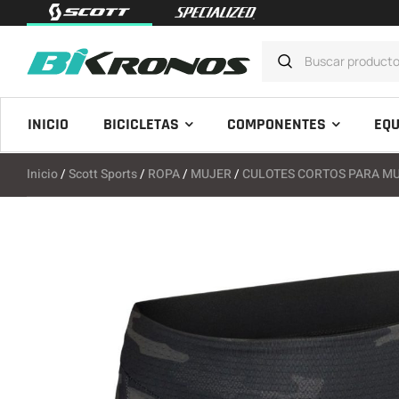
INICIO
BICICLETAS
COMPONENTES
EQU
Inicio
/
Scott Sports
/
ROPA
/
MUJER
/
CULOTES CORTOS PARA M