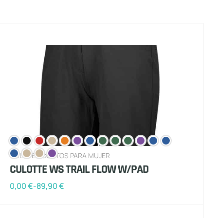
CULOTES CORTOS PARA MUJER
CULOTTE WS TRAIL FLOW W/PAD
0,00
€
-
89,90
€