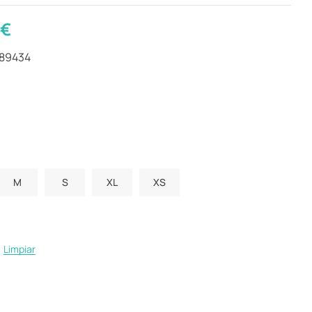
€
289434
M
S
XL
XS
Limpiar