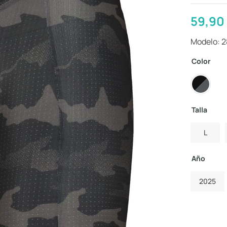
59,90
Modelo: 
Color
Talla
L
Año
2025