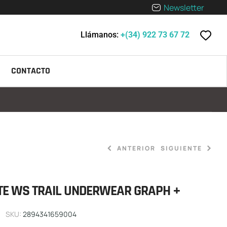
Newsletter
Llámanos:
+(34) 922 73 67 72
CONTACTO
ANTERIOR
SIGUIENTE
TE WS TRAIL UNDERWEAR GRAPH +
99,90
149,90
€
€
SKU:
2894341659004