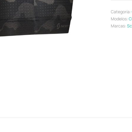
Categoría:
Modelos:
C
Marcas:
Sc